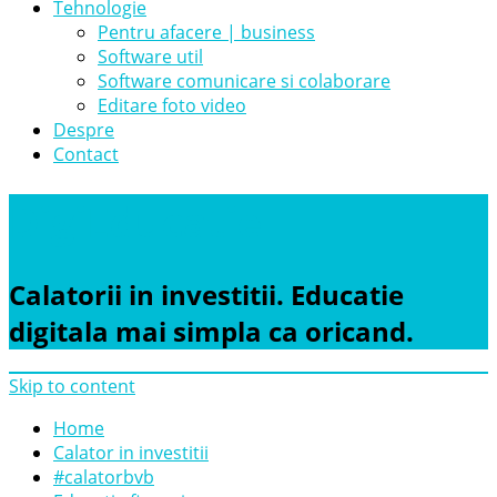
Tehnologie
Pentru afacere | business
Software util
Software comunicare si colaborare
Editare foto video
Despre
Contact
DigiEducatie
Calatorii in investitii. Educatie
digitala mai simpla ca oricand.
Skip to content
Home
Calator in investitii
#calatorbvb